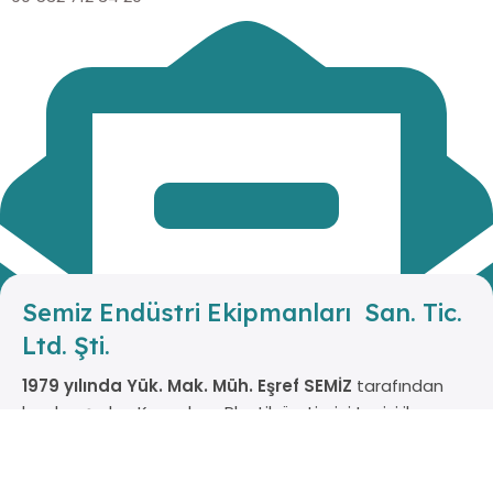
Semiz Endüstri Ekipmanları San. Tic.
Ltd. Şti.
1979 yılında Yük. Mak. Müh. Eşref SEMİZ
tarafından
kurulmuş olup Kauçuk ve Plastik üretimini tesisi ile
Meşrubat, Gıda, Tekstil ve Otomotiv Sektörlerine
hizmet vermektedir.