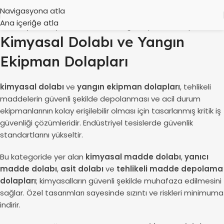
Navigasyona atla
Ana içeriğe atla
Ana Sayfa
Kimyasal Dolabı ve Yangın Ekipman Dolapları
Kimyasal Dolabı ve Yangın
Ekipman Dolapları
kimyasal dolabı
ve
yangın ekipman dolapları
, tehlikeli
maddelerin güvenli şekilde depolanması ve acil durum
ekipmanlarının kolay erişilebilir olması için tasarlanmış kritik iş
güvenliği çözümleridir. Endüstriyel tesislerde güvenlik
standartlarını yükseltir.
Bu kategoride yer alan
kimyasal madde dolabı
,
yanıcı
madde dolabı
,
asit dolabı
ve
tehlikeli madde depolama
dolapları
; kimyasalların güvenli şekilde muhafaza edilmesini
sağlar. Özel tasarımları sayesinde sızıntı ve riskleri minimuma
indirir.