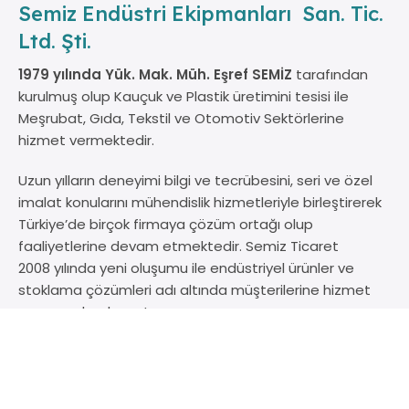
Semiz Endüstri Ekipmanları San. Tic.
Ltd. Şti.
1979 yılında Yük. Mak. Müh. Eşref SEMİZ
tarafından
kurulmuş olup Kauçuk ve Plastik üretimini tesisi ile
Meşrubat, Gıda, Tekstil ve Otomotiv Sektörlerine
hizmet vermektedir.
Uzun yılların deneyimi bilgi ve tecrübesini, seri ve özel
imalat konularını mühendislik hizmetleriyle birleştirerek
Türkiye’de birçok firmaya çözüm ortağı olup
faaliyetlerine devam etmektedir. Semiz Ticaret
2008 yılında yeni oluşumu ile endüstriyel ürünler ve
stoklama çözümleri adı altında müşterilerine hizmet
vermeye başlamıştır.
Semiz Ticaret 2007 yılında başladığı kalite
sertifikasyonu programını tamamlayarak 2008
yılında TS EN ISO 9001-2000 Kalite Belgesi'ni