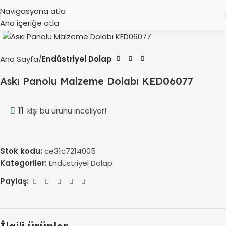
Navigasyona atla
Ana içeriğe atla
Büyütmek için tıklayın
Ana Sayfa
Endüstriyel Dolap
Askı Panolu Malzeme Dolabı KED06077
11
kişi bu ürünü inceliyor!
Stok kodu:
ce31c7214005
Kategoriler:
Endüstriyel Dolap
Paylaş: