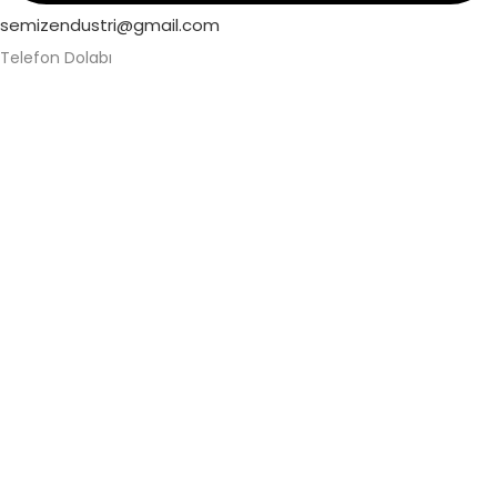
semizendustri@gmail.com
Telefon Dolabı
Alüminyum Telefon Dolabı
Askeri Telefon Dolabı
Asma Kilitli Telefon Dolabı
Değerli Eşya Dolabı
Elektronik Kilitli Telefon Dolabı
Fabrika Telefon Dolabı
Kilitli Telefon Dolabı
Kilitli Telefon Saklama Dolabı
Okul Telefon Dolabı
Personel Telefon Dolabı
Şifreli Elektronik Telefon Dolabı