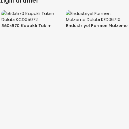
İlgili ürünler
560×570 Kapaklı Takım
Endüstriyel Formen Malzeme
Dolabı KCD05072
Dolabı KED06710