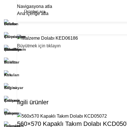
Navigasyona atla
Ana içeriğe atla
Ana Sayfa
Hakkımızda
Ürünlerimiz
Refe
Tüm Kategoriler
Büyütmek için tıklayın
İlgili ürünler
560×570 Kapaklı Takım Dolabı KCD050