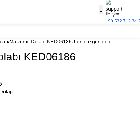
İletişim
+90 532 712 34 
olap
Malzeme Dolabı KED06186
Ürünlere geri dön
olabı KED06186
!
5
 Dolap