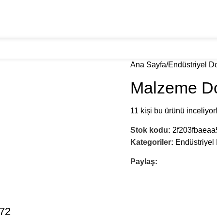
ranslarımız
Galeri
Blog
İletişim
Ana Sayfa
Endüstriyel D
Malzeme D
11
kişi bu ürünü inceliyor
Stok kodu:
2f203fbaeaa
Kategoriler:
Endüstriyel
Paylaş:
72