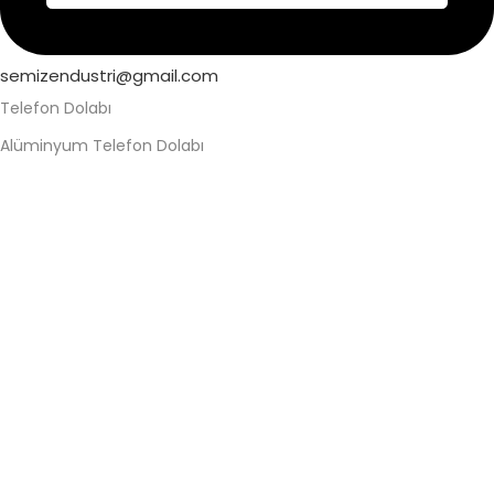
semizendustri@gmail.com
Telefon Dolabı
Alüminyum Telefon Dolabı
Askeri Telefon Dolabı
Asma Kilitli Telefon Dolabı
Değerli Eşya Dolabı
Elektronik Kilitli Telefon Dolabı
Fabrika Telefon Dolabı
Kilitli Telefon Dolabı
Kilitli Telefon Saklama Dolabı
Okul Telefon Dolabı
Personel Telefon Dolabı