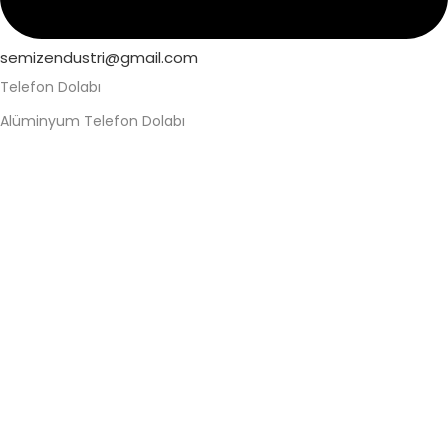
semizendustri@gmail.com
Telefon Dolabı
Alüminyum Telefon Dolabı
Askeri Telefon Dolabı
Asma Kilitli Telefon Dolabı
Değerli Eşya Dolabı
Elektronik Kilitli Telefon Dolabı
Fabrika Telefon Dolabı
Kilitli Telefon Dolabı
Kilitli Telefon Saklama Dolabı
Okul Telefon Dolabı
Personel Telefon Dolabı