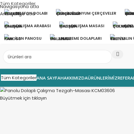
Tüm Kategoriler
Navigasyona atla
Ana içeriğe atla
TELEFON DOLABI
ALÜMINYUM ÇERÇEVELER
ÇALIŞMA ARABASI
ÇALIŞMA MASASI
ÇEKM
İLAN PANOSU
MALZEME DOLAPLARI
YALIN
Tüm Kategoriler
ANA SAYFA
HAKKIMIZDA
ÜRÜNLERIMIZ
REFERA
Büyütmek için tıklayın