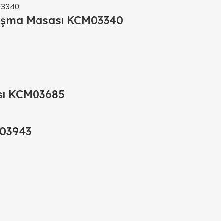
alışma Masası KCM03340
ası KCM03685
M03943