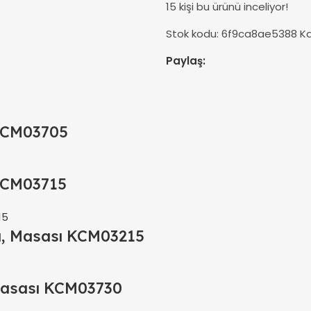
15
kişi bu ürünü inceliyor!
Stok kodu:
6f9ca8ae5388
Ka
Paylaş:
 KCM03705
 KCM03715
hı, Masası KCM03215
 Masası KCM03730