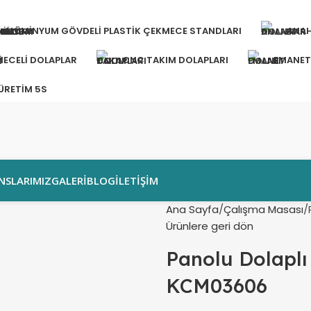
ALÜMINYUM GÖVDELI PLASTIK ÇEKMECE STANDLARI
ANAH
ECELI DOLAPLAR
CNC TAKIM DOLAPLARI
EMANET
 ÜRETIM 5S
NSLARIMIZ
GALERI
BLOG
İLETIŞIM
Ana Sayfa
Çalışma Masası
Ürünlere geri dön
Panolu Dolaplı
KCM03606