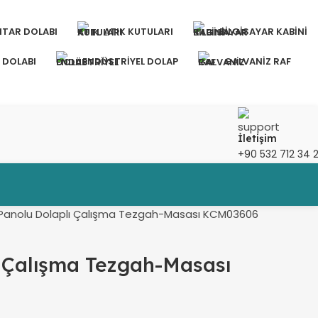
TAR DOLABI
ATIK KUTULARI
BILGISAYAR KABINI
 DOLABI
ENDÜSTRIYEL DOLAP
GALVANIZ RAF
İletişim
+90 532 712 34 
Panolu Dolaplı Çalışma Tezgah-Masası KCM03606
 Çalışma Tezgah-Masası