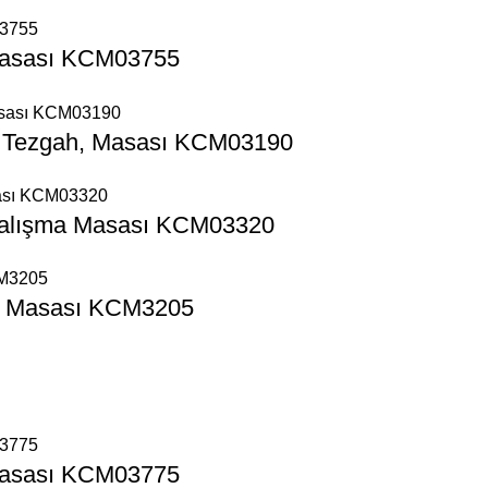
Masası KCM03755
a Tezgah, Masası KCM03190
 Çalışma Masası KCM03320
h, Masası KCM3205
Masası KCM03775