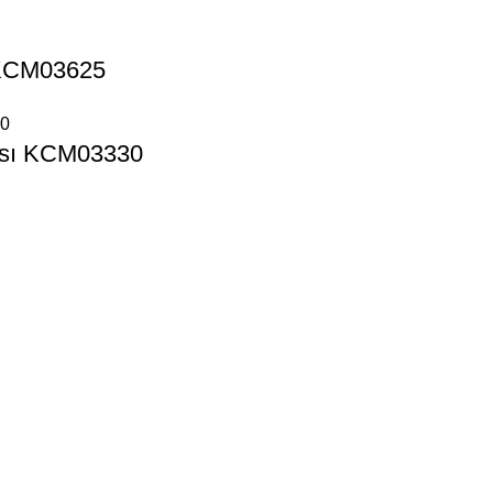
 KCM03625
ası KCM03330