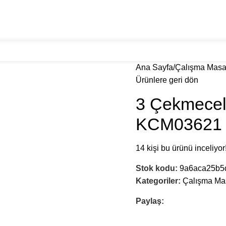
ranslarımız
Galeri
Blog
İletişim
Ana Sayfa
Çalışma Masa
Ürünlere geri dön
3 Çekmeceli
KCM03621
14
kişi bu ürünü inceliyor
Stok kodu:
9a6aca25b5
Kategoriler:
Çalışma Ma
Paylaş: