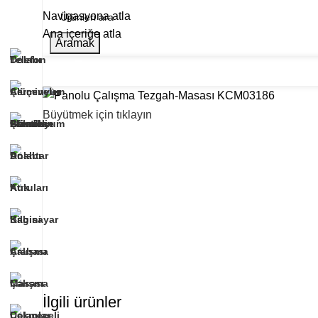
Navigasyona atla
Ana içeriğe atla
Aramak
Ana Sayfa
Hakkımızda
Ürünlerimiz
Refe
Tüm Kategoriler
Büyütmek için tıklayın
İlgili ürünler