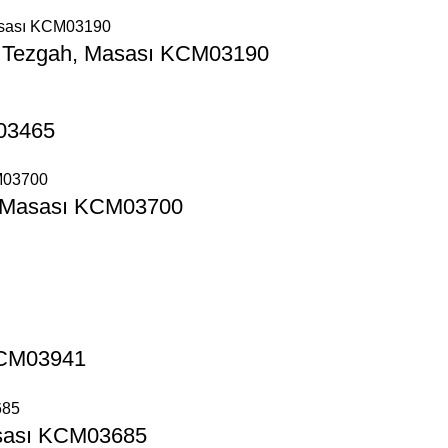
a Tezgah, Masası KCM03190
03465
ma Masası KCM03700
KCM03941
asası KCM03685