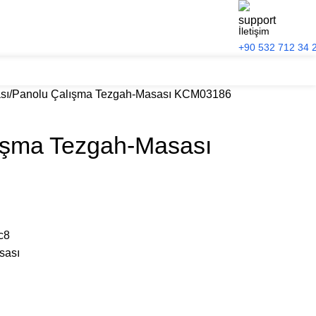
İletişim
+90 532 712 34 
sı
Panolu Çalışma Tezgah-Masası KCM03186
ışma Tezgah-Masası
!
c8
sası