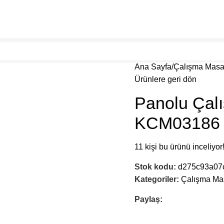
ranslarımız
Galeri
Blog
İletişim
Ana Sayfa
Çalışma Masa
Ürünlere geri dön
Panolu Çal
KCM03186
11
kişi bu ürünü inceliyor
Stok kodu:
d275c93a07
Kategoriler:
Çalışma Ma
Paylaş: