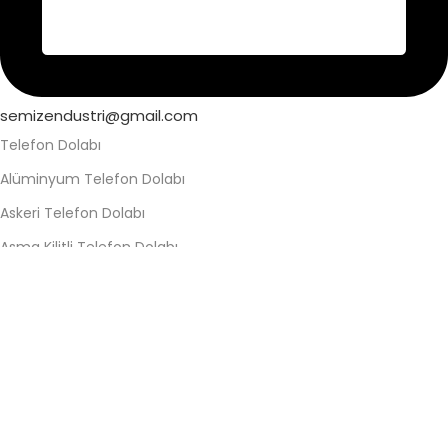
semizendustri@gmail.com
Telefon Dolabı
Alüminyum Telefon Dolabı
Askeri Telefon Dolabı
Asma Kilitli Telefon Dolabı
Değerli Eşya Dolabı
Elektronik Kilitli Telefon Dolabı
Fabrika Telefon Dolabı
Kilitli Telefon Dolabı
Kilitli Telefon Saklama Dolabı