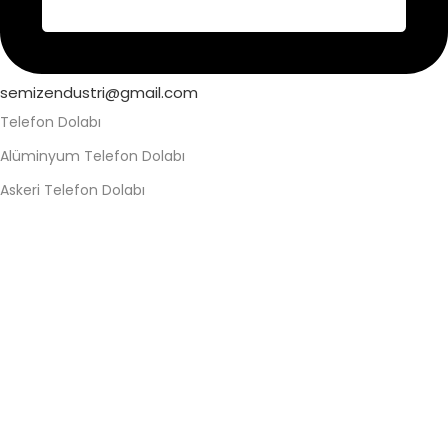
semizendustri@gmail.com
Telefon Dolabı
Alüminyum Telefon Dolabı
Askeri Telefon Dolabı
Asma Kilitli Telefon Dolabı
Değerli Eşya Dolabı
Elektronik Kilitli Telefon Dolabı
Fabrika Telefon Dolabı
Kilitli Telefon Dolabı
Kilitli Telefon Saklama Dolabı
Okul Telefon Dolabı