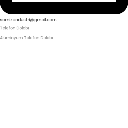
semizendustri@gmail.com
Telefon Dolabı
Alüminyum Telefon Dolabı
Askeri Telefon Dolabı
Asma Kilitli Telefon Dolabı
Değerli Eşya Dolabı
Elektronik Kilitli Telefon Dolabı
Fabrika Telefon Dolabı
Kilitli Telefon Dolabı
Kilitli Telefon Saklama Dolabı
Okul Telefon Dolabı
Personel Telefon Dolabı