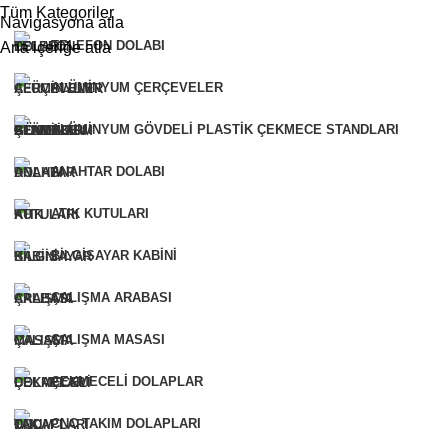
Tüm Kategoriler
Navigasyona atla
TELEFON DOLABI
Ana içeriğe atla
ALÜMINYUM ÇERÇEVELER
ALÜMINYUM GÖVDELI PLASTIK ÇEKMECE STANDLARI
ANAHTAR DOLABI
ATIK KUTULARI
BILGISAYAR KABINI
ÇALIŞMA ARABASI
ÇALIŞMA MASASI
ÇEKMECELI DOLAPLAR
CNC TAKIM DOLAPLARI