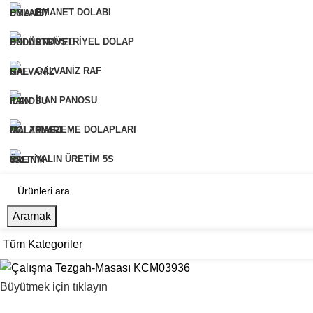
EMANET DOLABI
ENDÜSTRIYEL DOLAP
GALVANIZ RAF
İLAN PANOSU
MALZEME DOLAPLARI
YALIN ÜRETIM 5S
Aramak
Tüm Kategoriler
Ana Sayfa
Hakkımızda
Ürünlerimiz
Referansları
Büyütmek için tıklayın