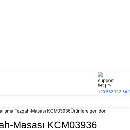
İletişim
+90 532 712 34 
alışma Tezgah-Masası KCM03936
Ürünlere geri dön
gah-Masası KCM03936