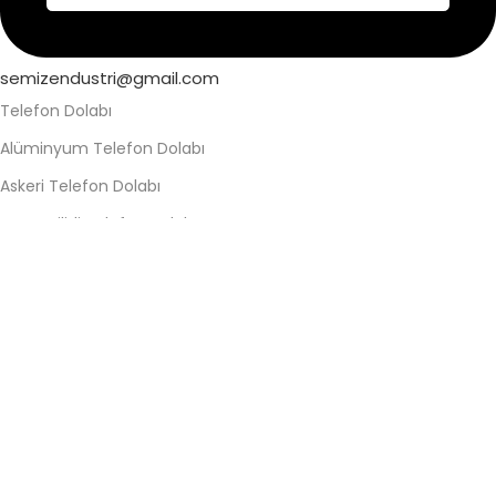
semizendustri@gmail.com
Telefon Dolabı
Alüminyum Telefon Dolabı
Askeri Telefon Dolabı
Asma Kilitli Telefon Dolabı
Değerli Eşya Dolabı
Elektronik Kilitli Telefon Dolabı
Fabrika Telefon Dolabı
Kilitli Telefon Dolabı
Kilitli Telefon Saklama Dolabı
Okul Telefon Dolabı
Personel Telefon Dolabı