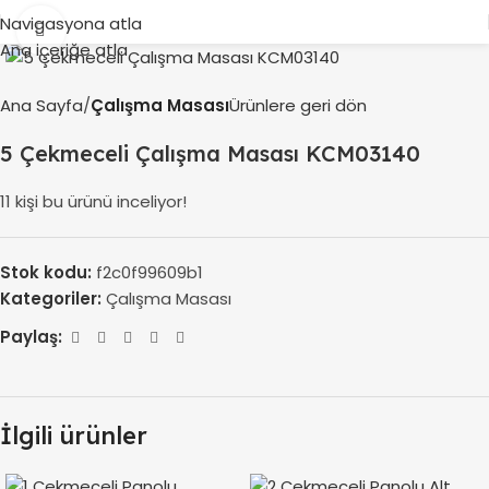
Navigasyona atla
Büyütmek için tıklayın
Ana içeriğe atla
Ana Sayfa
Çalışma Masası
Ürünlere geri dön
5 Çekmeceli Çalışma Masası KCM03140
11
kişi bu ürünü inceliyor!
Stok kodu:
f2c0f99609b1
Kategoriler:
Çalışma Masası
Paylaş:
İlgili ürünler