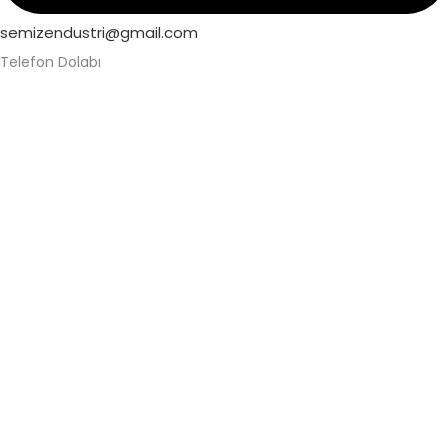
semizendustri@gmail.com
Telefon Dolabı
Alüminyum Telefon Dolabı
Askeri Telefon Dolabı
Asma Kilitli Telefon Dolabı
Değerli Eşya Dolabı
Elektronik Kilitli Telefon Dolabı
Fabrika Telefon Dolabı
Kilitli Telefon Dolabı
Kilitli Telefon Saklama Dolabı
Okul Telefon Dolabı
Personel Telefon Dolabı
Şifreli Elektronik Telefon Dolabı