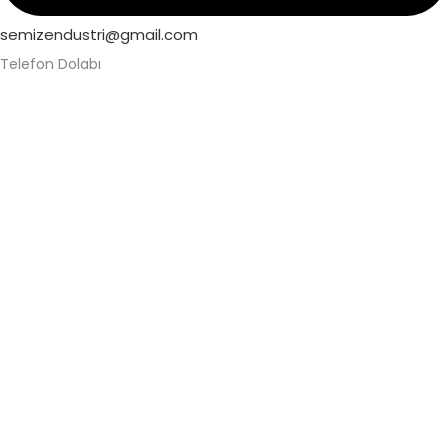
semizendustri@gmail.com
Telefon Dolabı
Alüminyum Telefon Dolabı
Askeri Telefon Dolabı
Asma Kilitli Telefon Dolabı
Değerli Eşya Dolabı
Elektronik Kilitli Telefon Dolabı
Fabrika Telefon Dolabı
Kilitli Telefon Dolabı
Kilitli Telefon Saklama Dolabı
Okul Telefon Dolabı
Personel Telefon Dolabı
Şifreli Elektronik Telefon Dolabı