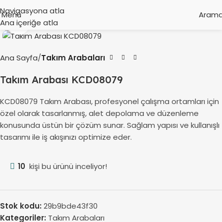
Navigasyona atla
Menü
Aram
Ana içeriğe atla
Büyütmek için tıklayın
Ana Sayfa
Takım Arabaları
Takım Arabası KCD08079
KCD08079 Takım Arabası, profesyonel çalışma ortamları için
özel olarak tasarlanmış, alet depolama ve düzenleme
konusunda üstün bir çözüm sunar. Sağlam yapısı ve kullanışlı
tasarımı ile iş akışınızı optimize eder.
10
kişi bu ürünü inceliyor!
Stok kodu:
29b9bde43f30
Kategoriler:
Takım Arabaları