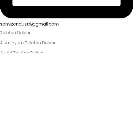
semizendustri@gmail.com
Telefon Dolabı
Alüminyum Telefon Dolabı
Askeri Telefon Dolabı
Asma Kilitli Telefon Dolabı
Değerli Eşya Dolabı
Elektronik Kilitli Telefon Dolabı
Fabrika Telefon Dolabı
Kilitli Telefon Dolabı
Kilitli Telefon Saklama Dolabı
Okul Telefon Dolabı