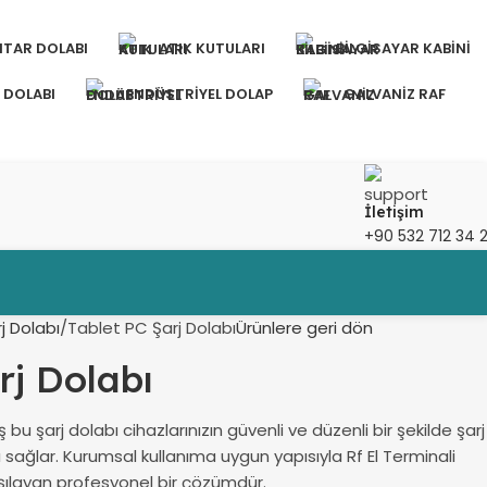
TAR DOLABI
ATIK KUTULARI
BILGISAYAR KABINI
 DOLABI
ENDÜSTRIYEL DOLAP
GALVANIZ RAF
İletişim
+90 532 712 34 
rj Dolabı
Tablet PC Şarj Dolabı
Ürünlere geri dön
rj Dolabı
 bu şarj dolabı cihazlarınızın güvenli ve düzenli bir şekilde şarj
sağlar. Kurumsal kullanıma uygun yapısıyla Rf El Terminali
rşılayan profesyonel bir çözümdür.