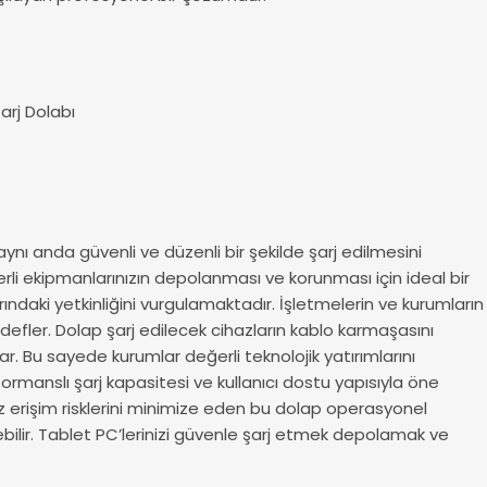
Şarj Dolabı
ynı anda güvenli ve düzenli bir şekilde şarj edilmesini
rli ekipmanlarınızın depolanması ve korunması için ideal bir
ındaki yetkinliğini vurgulamaktadır. İşletmelerin ve kurumların
defler. Dolap şarj edilecek cihazların kablo karmaşasını
. Bu sayede kurumlar değerli teknolojik yatırımlarını
formanslı şarj kapasitesi ve kullanıcı dostu yapısıyla öne
iz erişim risklerini minimize eden bu dolap operasyonel
ilebilir. Tablet PC’lerinizi güvenle şarj etmek depolamak ve