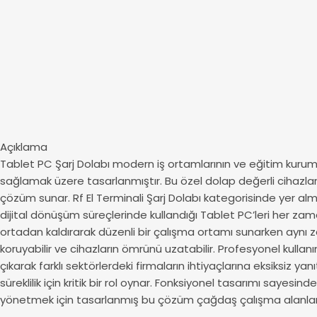
Açıklama
Tablet PC Şarj Dolabı modern iş ortamlarının ve eğitim kurumla
sağlamak üzere tasarlanmıştır. Bu özel dolap değerli cihazlar
çözüm sunar. Rf El Terminali Şarj Dolabı kategorisinde yer alma
dijital dönüşüm süreçlerinde kullandığı Tablet PC’leri her zam
ortadan kaldırarak düzenli bir çalışma ortamı sunarken aynı za
koruyabilir ve cihazların ömrünü uzatabilir. Profesyonel kullan
çıkarak farklı sektörlerdeki firmaların ihtiyaçlarına eksiksiz
süreklilik için kritik bir rol oynar. Fonksiyonel tasarımı saye
yönetmek için tasarlanmış bu çözüm çağdaş çalışma alanlarının g