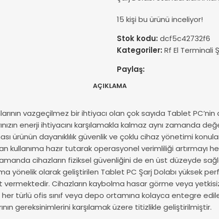
15
kişi bu ürünü inceliyor!
Stok kodu:
dcf5c42732f6
Kategoriler:
Rf El Terminali 
Paylaş:
AÇIKLAMA
rının vazgeçilmez bir ihtiyacı olan çok sayıda Tablet PC’nin a
ınızın enerji ihtiyacını karşılamakla kalmaz aynı zamanda değe
sı ürünün dayanıklılık güvenlik ve çoklu cihaz yönetimi konular
an kullanıma hazır tutarak operasyonel verimliliği artırmayı he
manda cihazların fiziksel güvenliğini de en üst düzeyde sağlar
ıma yönelik olarak geliştirilen Tablet PC Şarj Dolabı yüksek per
 yanıt vermektedir. Cihazların kaybolma hasar görme veya yetkis
sinde her türlü ofis sınıf veya depo ortamına kolayca entegre ed
ereksinimlerini karşılamak üzere titizlikle geliştirilmiştir.