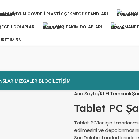
ALÜMINYUM GÖVDELI PLASTIK ÇEKMECE STANDLARI
ANAH
ECELI DOLAPLAR
CNC TAKIM DOLAPLARI
EMANET
 ÜRETIM 5S
NSLARIMIZ
GALERI
BLOG
İLETIŞIM
Ana Sayfa
Rf El Terminali Şa
Tablet PC Şa
Tablet PC’ler için tasarlanmış
edilmesini ve depolanmasını 
Şarj Dolabı standartlarını ka