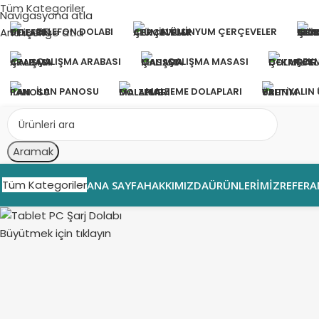
Tüm Kategoriler
Navigasyona atla
Ana içeriğe atla
TELEFON DOLABI
ALÜMINYUM ÇERÇEVELER
ÇALIŞMA ARABASI
ÇALIŞMA MASASI
ÇEKM
İLAN PANOSU
MALZEME DOLAPLARI
YALIN
Aramak
Tüm Kategoriler
ANA SAYFA
HAKKIMIZDA
ÜRÜNLERIMIZ
REFERA
Büyütmek için tıklayın