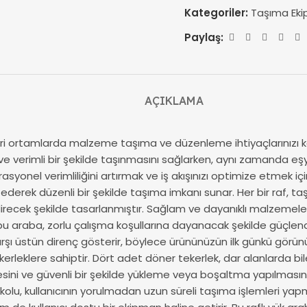
Kategoriler:
Taşıma Eki
Paylaş:
AÇIKLAMA
cari ortamlarda malzeme taşıma ve düzenleme ihtiyaçlarınızı ka
 ve verimli bir şekilde taşınmasını sağlarken, aynı zamanda eş
asyonel verimliliğini artırmak ve iş akışınızı optimize etmek i
e ederek düzenli bir şekilde taşıma imkanı sunar. Her bir raf, t
irecek şekilde tasarlanmıştır. Sağlam ve dayanıklı malzemele
u araba, zorlu çalışma koşullarına dayanacak şekilde güçlendir
karşı üstün direnç gösterir, böylece ürününüzün ilk günkü g
tekerleklere sahiptir. Dört adet döner tekerlek, dar alanlarda 
esini ve güvenli bir şekilde yükleme veya boşaltma yapılmasın
olu, kullanıcının yorulmadan uzun süreli taşıma işlemleri yapma