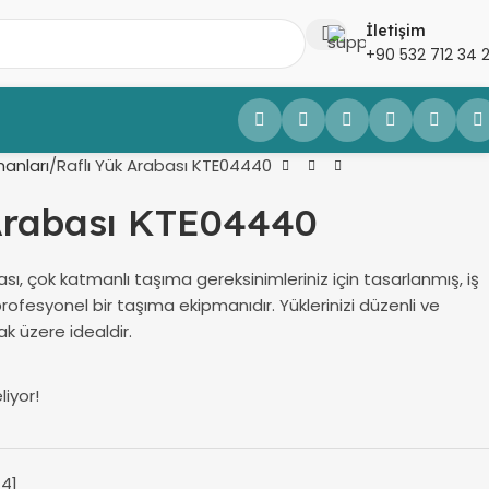
İletişim
+90 532 712 34 
anları
Raflı Yük Arabası KTE04440
 Arabası KTE04440
sı, çok katmanlı taşıma gereksinimleriniz için tasarlanmış, iş
rofesyonel bir taşıma ekipmanıdır. Yüklerinizi düzenli ve
ak üzere idealdir.
liyor!
41