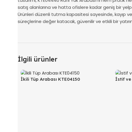
tasarımı, KTE04440 Raflı Yük Arabası’nı hem pratik he
satış alanlarına ve hatta ofislere kadar geniş bir yel
Ürünleri düzenli tutma kapasitesi sayesinde, kayıp v
süreçlerine değer katacak, güvenilir ve etkili bir yatı
İlgili ürünler
İkili Tüp Arabası KTE04150
İstif v