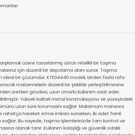
pmanları
rşılamak üzere tasarlanmış üstün nitelikli bir taşıma
yalarınız için düzenli bir depolama alanı sunar. Taşıma
çin ideal bir çözümdür. KTE04440 modeli, birden fazla rafa
aşınacak malzemelerin düzenli bir şekilde yerleştirilmesine
rden üretilen gövdesi, uzun ömürlü kullanım vaat eder.
ilmiştir. Yüksek kaliteli metal konstrüksiyonu ve yüzeyindeki
örünümünü uzun süre korumasını sağlar. Maksimum manevra
bile rahatça hareket etme imkanı sunarken, iki adet frenli
ı sağlar. Bu sayede, taşıma işlemlerinizde tam kontrol ve
sına olanak tanır. Kullanım kolaylığı ve güvenlik odaklı