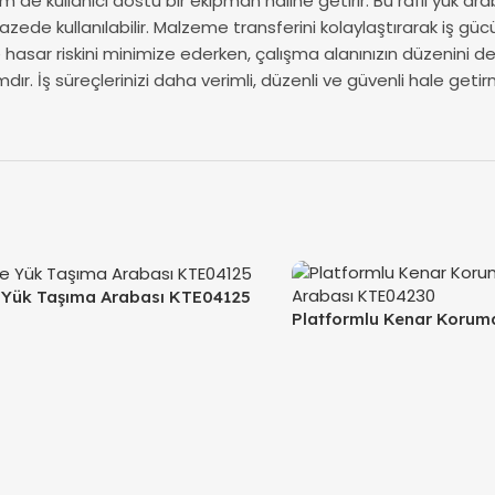
m de kullanıcı dostu bir ekipman haline getirir. Bu raflı yük 
pazede kullanılabilir. Malzeme transferini kolaylaştırarak iş g
e hasar riskini minimize ederken, çalışma alanınızın düzenini
rımdır. İş süreçlerinizi daha verimli, düzenli ve güvenli hale ge
e Yük Taşıma Arabası KTE04125
Platformlu Kenar Koruma
Arabası KTE04230