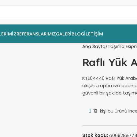
ERIMIZ
REFERANSLARIMIZ
GALERI
BLOG
İLETIŞIM
Ana Sayfa
Taşıma Ekipm
Raflı Yük
KTE04440 Raflı Yük Araba
akışınızı optimize eden p
güvenli bir şekilde taşım
12
kişi bu ürünü ince
Stok kodu:
a06928e774