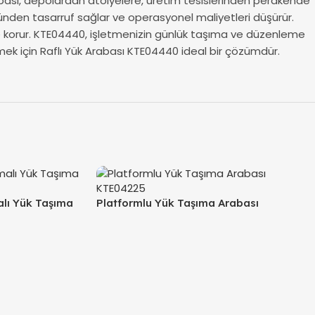
arabası, depolardan atölyelere, üretim tesislerinden perakende
ücünden tasarruf sağlar ve operasyonel maliyetleri düşürür.
 de korur. KTE04440, işletmenizin günlük taşıma ve düzenleme
tirmek için Raflı Yük Arabası KTE04440 ideal bir çözümdür.
lı Yük Taşıma
Platformlu Yük Taşıma Arabası
KTE04225