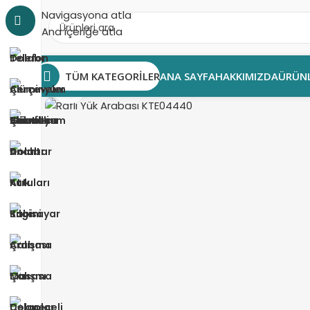
Navigasyona atla
Ana içeriğe atla
TÜM KATEGORILER
ANA SAYFA
HAKKIMIZDA
ÜRÜNL
Büyütmek için tıklayın