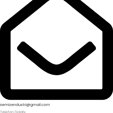
semizendustri@gmail.com
Telefon Dolabı