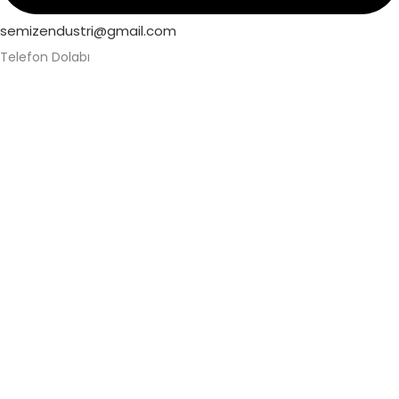
semizendustri@gmail.com
Telefon Dolabı
Alüminyum Telefon Dolabı
Askeri Telefon Dolabı
Asma Kilitli Telefon Dolabı
Değerli Eşya Dolabı
Elektronik Kilitli Telefon Dolabı
Fabrika Telefon Dolabı
Kilitli Telefon Dolabı
Kilitli Telefon Saklama Dolabı
Okul Telefon Dolabı
Personel Telefon Dolabı
Şifreli Elektronik Telefon Dolabı