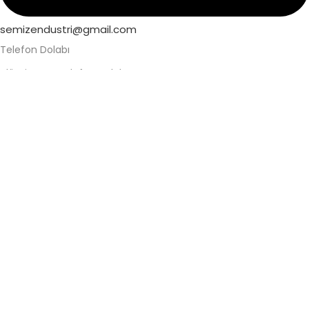
semizendustri@gmail.com
Telefon Dolabı
Alüminyum Telefon Dolabı
Askeri Telefon Dolabı
Asma Kilitli Telefon Dolabı
Değerli Eşya Dolabı
Elektronik Kilitli Telefon Dolabı
Fabrika Telefon Dolabı
Kilitli Telefon Dolabı
Kilitli Telefon Saklama Dolabı
Okul Telefon Dolabı
Personel Telefon Dolabı
Şifreli Elektronik Telefon Dolabı