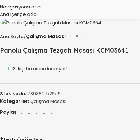
Navigasyona atla
Ana içeriğe atla
Büyütmek için tıklayın
Ana Sayfa
Çalışma Masası
Panolu Çalışma Tezgah Masası KCM03641
12
kişi bu ürünü inceliyor!
Stok kodu:
78938fcb29a6
Kategoriler:
Çalışma Masası
Paylaş: