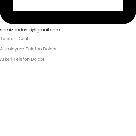
semizendustri@gmail.com
Telefon Dolabı
Alüminyum Telefon Dolabı
Askeri Telefon Dolabı
Asma Kilitli Telefon Dolabı
Değerli Eşya Dolabı
Elektronik Kilitli Telefon Dolabı
Fabrika Telefon Dolabı
Kilitli Telefon Dolabı
Kilitli Telefon Saklama Dolabı
Okul Telefon Dolabı