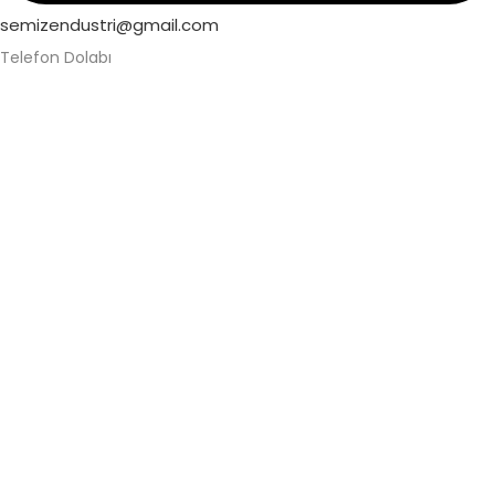
semizendustri@gmail.com
Telefon Dolabı
Alüminyum Telefon Dolabı
Askeri Telefon Dolabı
Asma Kilitli Telefon Dolabı
Değerli Eşya Dolabı
Elektronik Kilitli Telefon Dolabı
Fabrika Telefon Dolabı
Kilitli Telefon Dolabı
Kilitli Telefon Saklama Dolabı
Okul Telefon Dolabı
Personel Telefon Dolabı
Şifreli Elektronik Telefon Dolabı