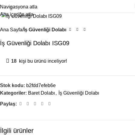
Navigasyona atla
Büyütmek için tıklayın
Ana içeriğe atla
Ana Sayfa
İş Güvenliği Dolabı
İş Güvenliği Dolabı ISG09
18
kişi bu ürünü inceliyor!
Stok kodu:
b2fdd7efeb6e
Kategoriler:
Baret Dolabı
,
İş Güvenliği Dolabı
Paylaş:
İlgili ürünler