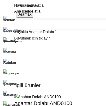
Navigasyona atla
Ana içeriğe atla
Aramak
Ana Sayfa
Hakkımızda
Ürünlerimiz
Refe
Tüm Kategoriler
Büyütmek için tıklayın
İlgili ürünler
Anahtar Dolabı AND0100