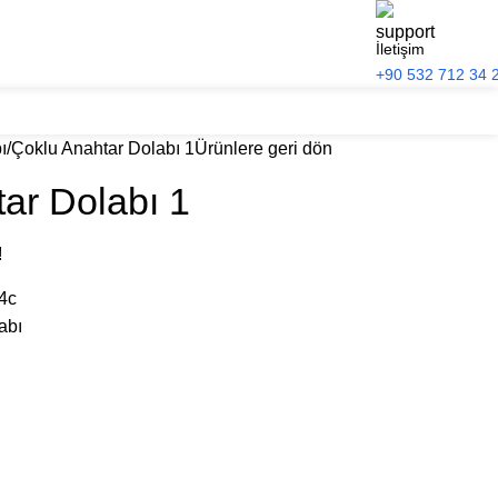
İletişim
+90 532 712 34 
ı
Çoklu Anahtar Dolabı 1
Ürünlere geri dön
ar Dolabı 1
!
4c
abı