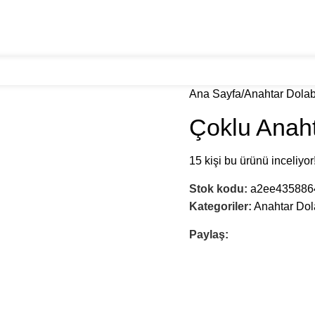
ranslarımız
Galeri
Blog
İletişim
Ana Sayfa
Anahtar Dolab
Çoklu Anaht
15
kişi bu ürünü inceliyor
Stok kodu:
a2ee435886
Kategoriler:
Anahtar Dol
Paylaş: