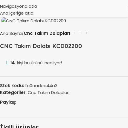
Navigasyona atla
Ana içeriğe atla
Büyütmek için tıklayın
Ana Sayfa
Cnc Takım Dolapları
CNC Takım Dolabı KCD02200
14
kişi bu ürünü inceliyor!
Stok kodu:
fa0aadec44a3
Kategoriler:
Cnc Takım Dolapları
Paylaş:
İlgili ürünler