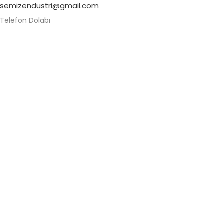
semizendustri@gmail.com
Telefon Dolabı
Alüminyum Telefon Dolabı
Askeri Telefon Dolabı
Asma Kilitli Telefon Dolabı
Değerli Eşya Dolabı
Elektronik Kilitli Telefon Dolabı
Fabrika Telefon Dolabı
Kilitli Telefon Dolabı
Kilitli Telefon Saklama Dolabı
Okul Telefon Dolabı
Personel Telefon Dolabı
Şifreli Elektronik Telefon Dolabı