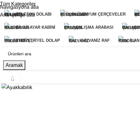
Tüm Kategoriler
Navigasyona atla
TELEFON DOLABI
ALÜMINYUM ÇERÇEVELER
Ana içeriğe atla
BILGISAYAR KABINI
ÇALIŞMA ARABASI
ÇA
ENDÜSTRIYEL DOLAP
GALVANIZ RAF
İLAN
Aramak
Tüm Kategoriler
Ana Sayfa
Hakkımızda
Ürünlerimiz
Referansl
Büyütmek için tıklayın