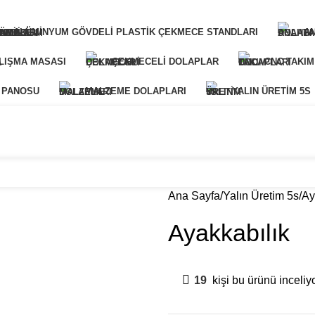
ALÜMINYUM GÖVDELI PLASTIK ÇEKMECE STANDLARI
A
LIŞMA MASASI
ÇEKMECELI DOLAPLAR
CNC TAKIM
 PANOSU
MALZEME DOLAPLARI
YALIN ÜRETIM 5S
arımız
Galeri
Blog
İletişim
Ana Sayfa
Yalın Üretim 5s
Ay
Ayakkabılık
19
kişi bu ürünü inceliyo