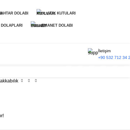
NAHTAR DOLABI
ATIK KUTULARI
 DOLAPLARI
EMANET DOLABI
İletişim
+90 532 712 34 
akkabılık
r!