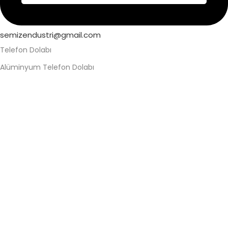
semizendustri@gmail.com
Telefon Dolabı
Alüminyum Telefon Dolabı
Askeri Telefon Dolabı
Asma Kilitli Telefon Dolabı
Değerli Eşya Dolabı
Elektronik Kilitli Telefon Dolabı
Fabrika Telefon Dolabı
Kilitli Telefon Dolabı
Kilitli Telefon Saklama Dolabı
Okul Telefon Dolabı
Personel Telefon Dolabı