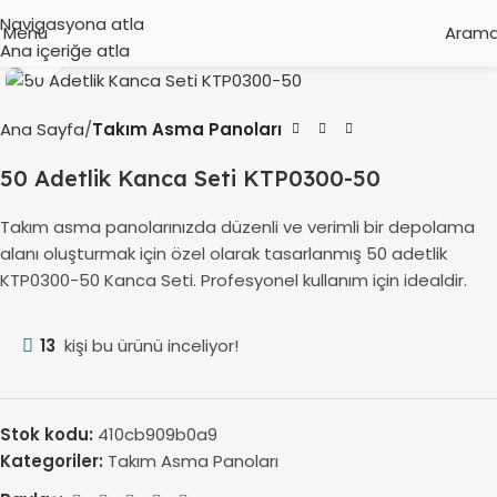
Navigasyona atla
Menü
Aram
Ana içeriğe atla
Büyütmek için tıklayın
Ana Sayfa
Takım Asma Panoları
50 Adetlik Kanca Seti KTP0300-50
Takım asma panolarınızda düzenli ve verimli bir depolama
alanı oluşturmak için özel olarak tasarlanmış 50 adetlik
KTP0300-50 Kanca Seti. Profesyonel kullanım için idealdir.
13
kişi bu ürünü inceliyor!
Stok kodu:
410cb909b0a9
Kategoriler:
Takım Asma Panoları