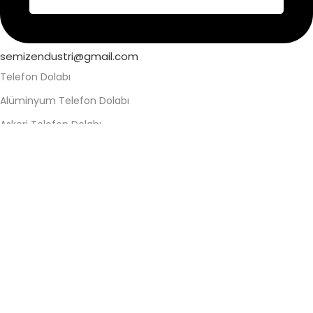
semizendustri@gmail.com
Telefon Dolabı
Alüminyum Telefon Dolabı
Askeri Telefon Dolabı
Asma Kilitli Telefon Dolabı
Değerli Eşya Dolabı
Elektronik Kilitli Telefon Dolabı
Fabrika Telefon Dolabı
Kilitli Telefon Dolabı
Kilitli Telefon Saklama Dolabı
Okul Telefon Dolabı