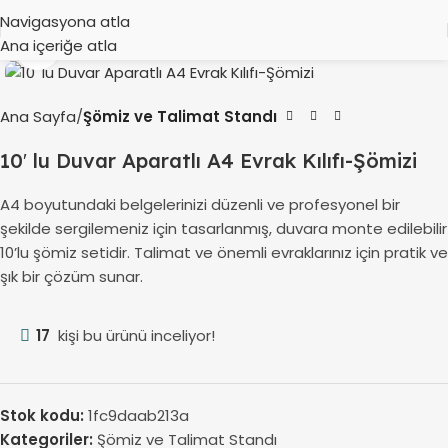
Navigasyona atla
Ana içeriğe atla
Büyütmek için tıklayın
Ana Sayfa
Şömiz ve Talimat Standı
10′ lu Duvar Aparatlı A4 Evrak Kılıfı-Şömizi
A4 boyutundaki belgelerinizi düzenli ve profesyonel bir
şekilde sergilemeniz için tasarlanmış, duvara monte edilebilir
10’lu şömiz setidir. Talimat ve önemli evraklarınız için pratik ve
şık bir çözüm sunar.
17
kişi bu ürünü inceliyor!
Stok kodu:
1fc9daab213a
Kategoriler:
Şömiz ve Talimat Standı